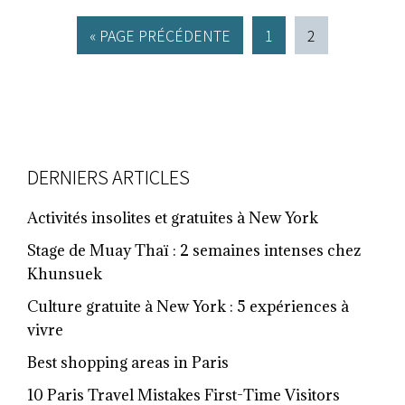
ALLER
PAGE
PAGE
«
PAGE PRÉCÉDENTE
1
2
À
LA
FOOTER
DERNIERS ARTICLES
Activités insolites et gratuites à New York
Stage de Muay Thaï : 2 semaines intenses chez
Khunsuek
Culture gratuite à New York : 5 expériences à
vivre
Best shopping areas in Paris
10 Paris Travel Mistakes First-Time Visitors