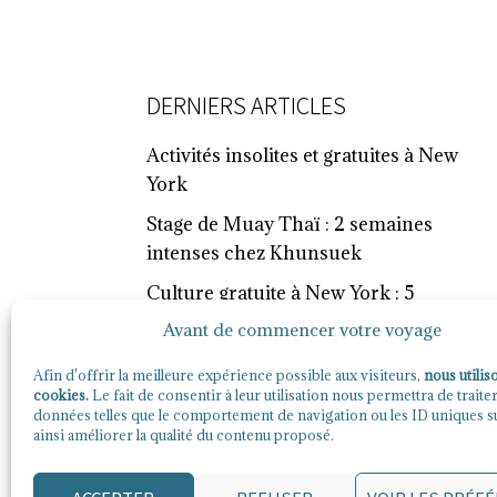
FOOTER
DERNIERS ARTICLES
Activités insolites et gratuites à New
York
Stage de Muay Thaï : 2 semaines
intenses chez Khunsuek
Culture gratuite à New York : 5
expériences à vivre
Avant de commencer votre voyage
Best shopping areas in Paris
Afin d'offrir la meilleure expérience possible aux visiteurs,
nous utilis
cookies.
Le fait de consentir à leur utilisation nous permettra de traite
10 Paris Travel Mistakes First-Time
données telles que le comportement de navigation ou les ID uniques sur
Visitors Always Regret
ainsi améliorer la qualité du contenu proposé.